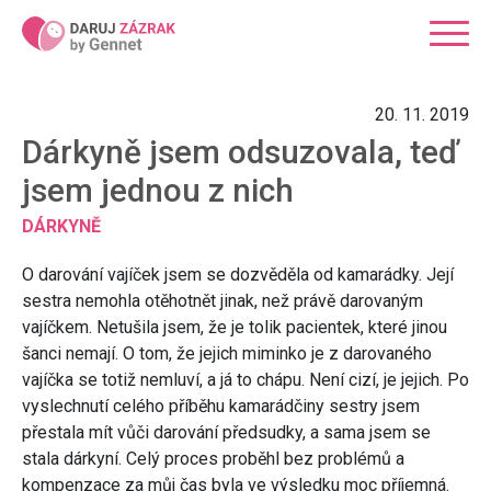
Přejít
k
hlavnímu
obsahu
20. 11. 2019
Dárkyně jsem odsuzovala, teď
jsem jednou z nich
DÁRKYNĚ
O darování vajíček jsem se dozvěděla od kamarádky. Její
sestra nemohla otěhotnět jinak, než právě darovaným
vajíčkem. Netušila jsem, že je tolik pacientek, které jinou
šanci nemají. O tom, že jejich miminko je z darovaného
vajíčka se totiž nemluví, a já to chápu. Není cizí, je jejich. Po
vyslechnutí celého příběhu kamarádčiny sestry jsem
přestala mít vůči darování předsudky, a sama jsem se
stala dárkyní. Celý proces proběhl bez problémů a
kompenzace za můj čas byla ve výsledku moc příjemná.