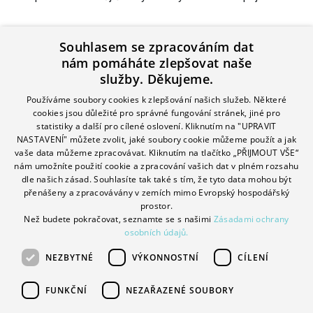
Souhlasem se zpracováním dat
nám pomáháte zlepšovat naše
služby. Děkujeme.
Používáme soubory cookies k zlepšování našich služeb. Některé
cookies jsou důležité pro správné fungování stránek, jiné pro
statistiky a další pro cílené oslovení. Kliknutím na "UPRAVIT
NASTAVENÍ" můžete zvolit, jaké soubory cookie můžeme použít a jak
vaše data můžeme zpracovávat. Kliknutím na tlačítko „PŘIJMOUT VŠE“
nám umožníte použití cookie a zpracování vašich dat v plném rozsahu
dle našich zásad. Souhlasíte tak také s tím, že tyto data mohou být
přenášeny a zpracovávány v zemích mimo Evropský hospodářský
prostor.
Než budete pokračovat, seznamte se s našimi
Zásadami ochrany
osobních údajů.
NEZBYTNÉ
VÝKONNOSTNÍ
CÍLENÍ
FUNKČNÍ
NEZAŘAZENÉ SOUBORY